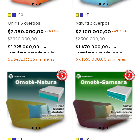
+10
+11
Oniris 3 cuerpos
Natura 3 cuerpos
$2.750.000,00
$2.100.000,00
-
8
%
OFF
-
9
%
OFF
$2.990.000,00
$2.300.000,00
$1.925.000,00
$1.470.000,00
con
con
Transferencia o depósito
Transferencia o depósito
6
x
$458.333,33
sin interés
6
x
$350.000,00
sin interés
+11
+6