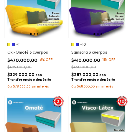
+11
+10
Oki-Omoté 3 cuerpos
Samsara 3 cuerpos
$470.000,00
$410.000,00
-
6
%
OFF
-
11
%
OFF
$499.000,00
$460.000,00
$329.000,00
$287.000,00
con
con
Transferencia o depósito
Transferencia o depósito
6
x
$78.333,33
sin interés
6
x
$68.333,33
sin interés