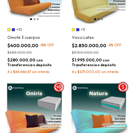
+10
+11
Omoté 3 cuerpos
Visco Latex
$400.000,00
$2.850.000,00
-
18
%
OFF
-
8
%
OFF
$485.000,00
$3.100.000,00
$280.000,00
$1.995.000,00
con
con
Transferencia o depósito
Transferencia o depósito
6
x
$66.666,67
sin interés
6
x
$475.000,00
sin interés